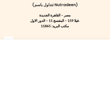
(تتداول باسم Nutradeen)
مصر – القاهرة الجديدة
فيلا 159 – البنفسج 11 – الدور الاول.
مكتب البريد: 11865
اشترك معنا ليصلك كل جديد
Start typing to see posts you are looking for.
اسم
الايميل الالكتروني